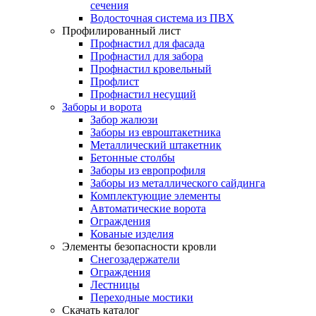
сечения
Водосточная система из ПВХ
Профилированный лист
Профнастил для фасада
Профнастил для забора
Профнастил кровельный
Профлист
Профнастил несущий
Заборы и ворота
Забор жалюзи
Заборы из евроштакетника
Металлический штакетник
Бетонные столбы
Заборы из европрофиля
Заборы из металлического сайдинга
Комплектующие элементы
Автоматические ворота
Ограждения
Кованые изделия
Элементы безопасности кровли
Снегозадержатели
Ограждения
Лестницы
Переходные мостики
Скачать каталог