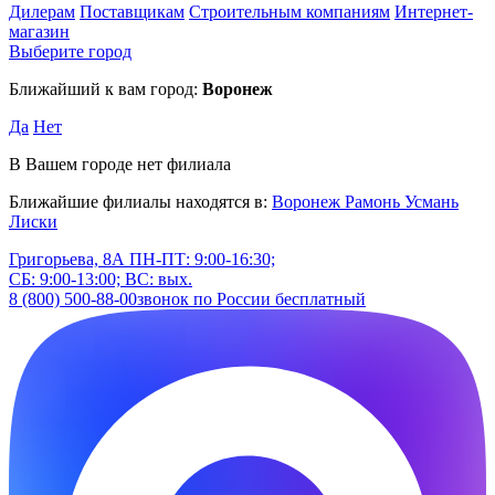
Дилерам
Поставщикам
Строительным компаниям
Интернет-
магазин
Выберите город
Ближайший к вам город:
Воронеж
Да
Нет
В Вашем городе нет филиала
Ближайшие филиалы находятся в:
Воронеж
Рамонь
Усмань
Лиски
Григорьева, 8А
ПН-ПТ: 9:00-16:30;
СБ: 9:00-13:00; ВС: вых.
8 (800) 500-88-00
звонок по России бесплатный