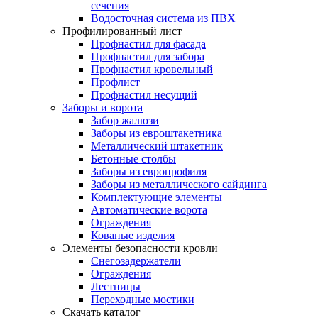
сечения
Водосточная система из ПВХ
Профилированный лист
Профнастил для фасада
Профнастил для забора
Профнастил кровельный
Профлист
Профнастил несущий
Заборы и ворота
Забор жалюзи
Заборы из евроштакетника
Металлический штакетник
Бетонные столбы
Заборы из европрофиля
Заборы из металлического сайдинга
Комплектующие элементы
Автоматические ворота
Ограждения
Кованые изделия
Элементы безопасности кровли
Снегозадержатели
Ограждения
Лестницы
Переходные мостики
Скачать каталог