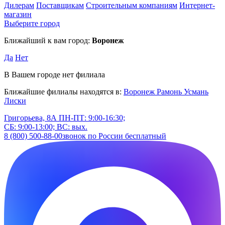
Дилерам
Поставщикам
Строительным компаниям
Интернет-
магазин
Выберите город
Ближайший к вам город:
Воронеж
Да
Нет
В Вашем городе нет филиала
Ближайшие филиалы находятся в:
Воронеж
Рамонь
Усмань
Лиски
Григорьева, 8А
ПН-ПТ: 9:00-16:30;
СБ: 9:00-13:00; ВС: вых.
8 (800) 500-88-00
звонок по России бесплатный