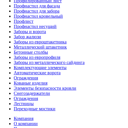
Профилированный лист
Профнастил для фасада
Профнастил для забора
Профнастил кровельный
Профлист
Профнастил несущий
Заборы и ворота
Забор жалюзи
Заборы из евроштакетника
Металлический штакетник
Бетонные столбы
Заборы из европрофиля
Заборы из металлического сайдинга
Комплектующие элементы
Автоматические ворота
Ограждения
Кованые изделия
Элементы безопасности кровли
Снегозадержатели
Ограждения
Лестницы
Переходные мостики
Компания
О компании