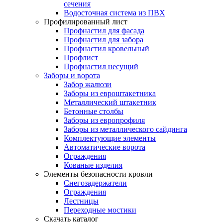
сечения
Водосточная система из ПВХ
Профилированный лист
Профнастил для фасада
Профнастил для забора
Профнастил кровельный
Профлист
Профнастил несущий
Заборы и ворота
Забор жалюзи
Заборы из евроштакетника
Металлический штакетник
Бетонные столбы
Заборы из европрофиля
Заборы из металлического сайдинга
Комплектующие элементы
Автоматические ворота
Ограждения
Кованые изделия
Элементы безопасности кровли
Снегозадержатели
Ограждения
Лестницы
Переходные мостики
Скачать каталог