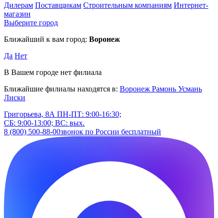
Дилерам
Поставщикам
Строительным компаниям
Интернет-
магазин
Выберите город
Ближайший к вам город:
Воронеж
Да
Нет
В Вашем городе нет филиала
Ближайшие филиалы находятся в:
Воронеж
Рамонь
Усмань
Лиски
Григорьева, 8А
ПН-ПТ: 9:00-16:30;
СБ: 9:00-13:00; ВС: вых.
8 (800) 500-88-00
звонок по России бесплатный