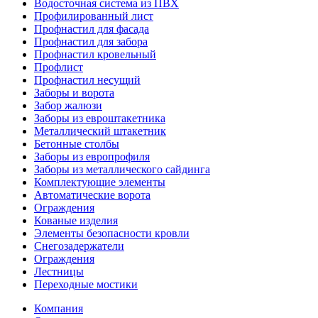
Водосточная система из ПВХ
Профилированный лист
Профнастил для фасада
Профнастил для забора
Профнастил кровельный
Профлист
Профнастил несущий
Заборы и ворота
Забор жалюзи
Заборы из евроштакетника
Металлический штакетник
Бетонные столбы
Заборы из европрофиля
Заборы из металлического сайдинга
Комплектующие элементы
Автоматические ворота
Ограждения
Кованые изделия
Элементы безопасности кровли
Снегозадержатели
Ограждения
Лестницы
Переходные мостики
Компания