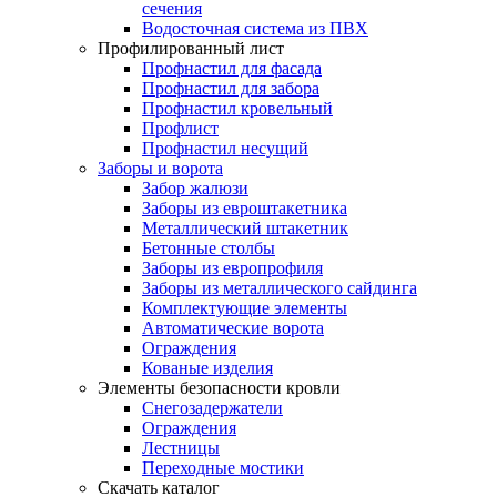
сечения
Водосточная система из ПВХ
Профилированный лист
Профнастил для фасада
Профнастил для забора
Профнастил кровельный
Профлист
Профнастил несущий
Заборы и ворота
Забор жалюзи
Заборы из евроштакетника
Металлический штакетник
Бетонные столбы
Заборы из европрофиля
Заборы из металлического сайдинга
Комплектующие элементы
Автоматические ворота
Ограждения
Кованые изделия
Элементы безопасности кровли
Снегозадержатели
Ограждения
Лестницы
Переходные мостики
Скачать каталог