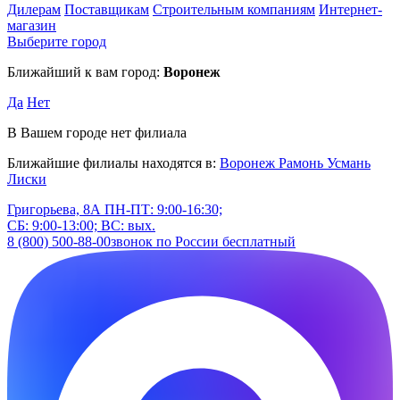
Дилерам
Поставщикам
Строительным компаниям
Интернет-
магазин
Выберите город
Ближайший к вам город:
Воронеж
Да
Нет
В Вашем городе нет филиала
Ближайшие филиалы находятся в:
Воронеж
Рамонь
Усмань
Лиски
Григорьева, 8А
ПН-ПТ: 9:00-16:30;
СБ: 9:00-13:00; ВС: вых.
8 (800) 500-88-00
звонок по России бесплатный