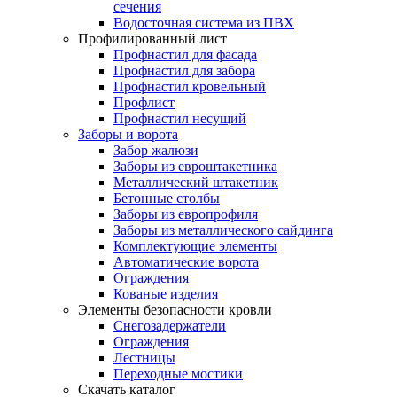
сечения
Водосточная система из ПВХ
Профилированный лист
Профнастил для фасада
Профнастил для забора
Профнастил кровельный
Профлист
Профнастил несущий
Заборы и ворота
Забор жалюзи
Заборы из евроштакетника
Металлический штакетник
Бетонные столбы
Заборы из европрофиля
Заборы из металлического сайдинга
Комплектующие элементы
Автоматические ворота
Ограждения
Кованые изделия
Элементы безопасности кровли
Снегозадержатели
Ограждения
Лестницы
Переходные мостики
Скачать каталог