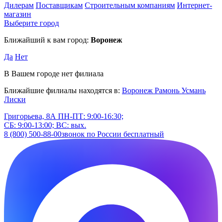
Дилерам
Поставщикам
Строительным компаниям
Интернет-
магазин
Выберите город
Ближайший к вам город:
Воронеж
Да
Нет
В Вашем городе нет филиала
Ближайшие филиалы находятся в:
Воронеж
Рамонь
Усмань
Лиски
Григорьева, 8А
ПН-ПТ: 9:00-16:30;
СБ: 9:00-13:00; ВС: вых.
8 (800) 500-88-00
звонок по России бесплатный