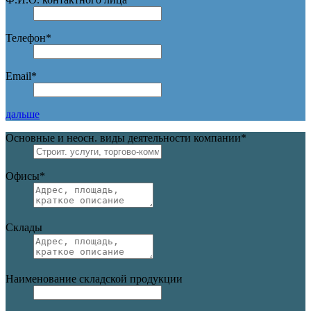
Телефон
*
Email
*
дальше
Основные и неосн. виды деятельности компании
*
Офисы
*
Склады
Наименование складской продукции