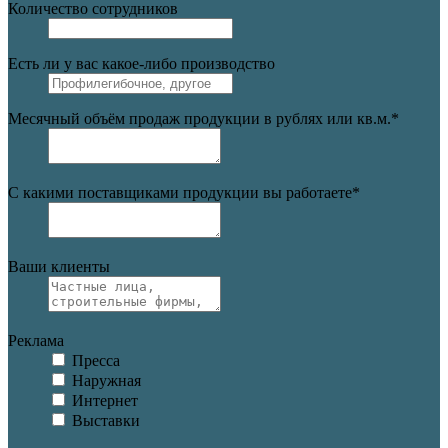
Количество сотрудников
Есть ли у вас какое-либо производство
Месячный объём продаж продукции в рублях или кв.м.
*
С какими поставщиками продукции вы работаете
*
Ваши клиенты
Реклама
Пресса
Наружная
Интернет
Выставки