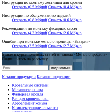
Инструкция по монтажу лестницы для кровли
Открыть (0.5 Мб)
pdf
Скачать (0.4 Мб)
zip
Инструкции по обслуживанию изделий
Открыть (0.8 Мб)
pdf
Скачать (0.6 Мб)
zip
Рекомендации по монтажу фасадных кассет
Открыть (4.2 Мб)
pdf
Скачать (2.6 Мб)
zip
Ошибки при монтаже металлочерепицы «Бавария»
Открыть (3.5 Мб)
pdf
Скачать (2.7 Мб)
zip
Будьте в курсе полезных статей от завода «Металлопрофиль»
Подпишитесь на рассылку
Каталог продукции
Каталог продукции
Кровельные системы
Металлочерепица
Фальцевая кровля
Все для кровельщика
Аэроэлемент конька
Комплектующие элементы