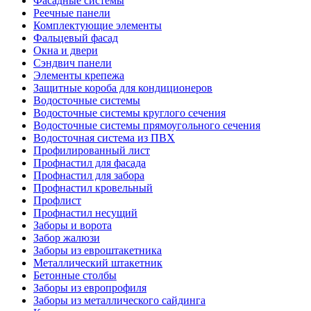
Фасадные системы
Реечные панели
Комплектующие элементы
Фальцевый фасад
Окна и двери
Сэндвич панели
Элементы крепежа
Защитные короба для кондиционеров
Водосточные системы
Водосточные системы круглого сечения
Водосточные системы прямоугольного сечения
Водосточная система из ПВХ
Профилированный лист
Профнастил для фасада
Профнастил для забора
Профнастил кровельный
Профлист
Профнастил несущий
Заборы и ворота
Забор жалюзи
Заборы из евроштакетника
Металлический штакетник
Бетонные столбы
Заборы из европрофиля
Заборы из металлического сайдинга