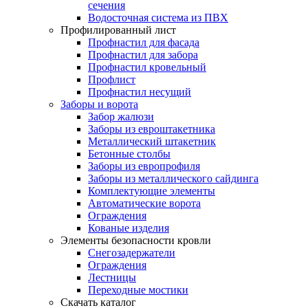
сечения
Водосточная система из ПВХ
Профилированный лист
Профнастил для фасада
Профнастил для забора
Профнастил кровельный
Профлист
Профнастил несущий
Заборы и ворота
Забор жалюзи
Заборы из евроштакетника
Металлический штакетник
Бетонные столбы
Заборы из европрофиля
Заборы из металлического сайдинга
Комплектующие элементы
Автоматические ворота
Ограждения
Кованые изделия
Элементы безопасности кровли
Снегозадержатели
Ограждения
Лестницы
Переходные мостики
Скачать каталог