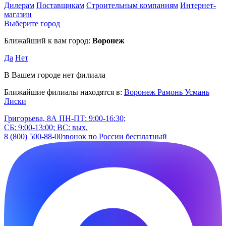
Дилерам
Поставщикам
Строительным компаниям
Интернет-
магазин
Выберите город
Ближайший к вам город:
Воронеж
Да
Нет
В Вашем городе нет филиала
Ближайшие филиалы находятся в:
Воронеж
Рамонь
Усмань
Лиски
Григорьева, 8А
ПН-ПТ: 9:00-16:30;
СБ: 9:00-13:00; ВС: вых.
8 (800) 500-88-00
звонок по России бесплатный