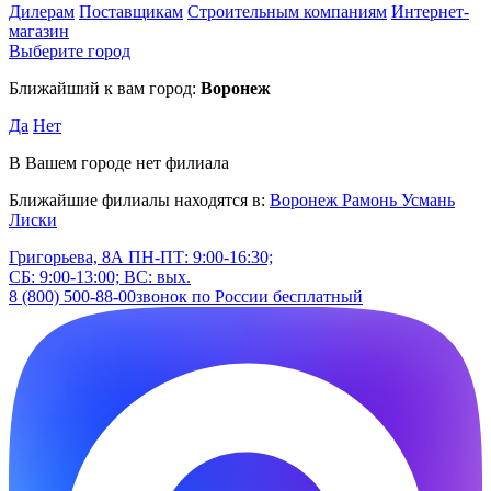
Дилерам
Поставщикам
Строительным компаниям
Интернет-
магазин
Выберите город
Ближайший к вам город:
Воронеж
Да
Нет
В Вашем городе нет филиала
Ближайшие филиалы находятся в:
Воронеж
Рамонь
Усмань
Лиски
Григорьева, 8А
ПН-ПТ: 9:00-16:30;
СБ: 9:00-13:00; ВС: вых.
8 (800) 500-88-00
звонок по России бесплатный