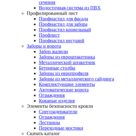
сечения
Водосточная система из ПВХ
Профилированный лист
Профнастил для фасада
Профнастил для забора
Профнастил кровельный
Профлист
Профнастил несущий
Заборы и ворота
Забор жалюзи
Заборы из евроштакетника
Металлический штакетник
Бетонные столбы
Заборы из европрофиля
Заборы из металлического сайдинга
Комплектующие элементы
Автоматические ворота
Ограждения
Кованые изделия
Элементы безопасности кровли
Снегозадержатели
Ограждения
Лестницы
Переходные мостики
Скачать каталог