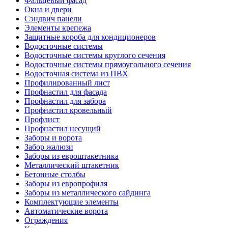
Фальцевый фасад
Окна и двери
Сэндвич панели
Элементы крепежа
Защитные короба для кондиционеров
Водосточные системы
Водосточные системы круглого сечения
Водосточные системы прямоугольного сечения
Водосточная система из ПВХ
Профилированный лист
Профнастил для фасада
Профнастил для забора
Профнастил кровельный
Профлист
Профнастил несущий
Заборы и ворота
Забор жалюзи
Заборы из евроштакетника
Металлический штакетник
Бетонные столбы
Заборы из европрофиля
Заборы из металлического сайдинга
Комплектующие элементы
Автоматические ворота
Ограждения