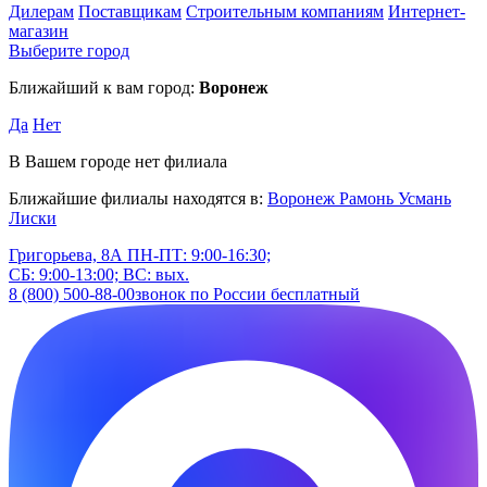
Дилерам
Поставщикам
Строительным компаниям
Интернет-
магазин
Выберите город
Ближайший к вам город:
Воронеж
Да
Нет
В Вашем городе нет филиала
Ближайшие филиалы находятся в:
Воронеж
Рамонь
Усмань
Лиски
Григорьева, 8А
ПН-ПТ: 9:00-16:30;
СБ: 9:00-13:00; ВС: вых.
8 (800) 500-88-00
звонок по России бесплатный