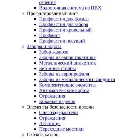
сечения
Водосточная система из ПВХ
Профилированный лист
Профнастил для фасада
Профнастил для забора
Профнастил кровельный
Профлист
Профнастил несущий
Заборы и ворота
Забор жалюзи
Заборы из евроштакетника
Металлический штакетник
Бетонные столбы
Заборы из европрофиля
Заборы из металлического сайдинга
Комплектующие элементы
Автоматические ворота
Ограждения
Кованые изделия
Элементы безопасности кровли
Снегозадержатели
Ограждения
Лестницы
Переходные мостики
Скачать каталог