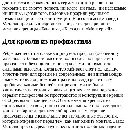
достигается высокая степень герметизации крыши: под
покрытие не смогут попасть ни влага, ни пыль, ни насекомые,
ни птицы. Кроме того, подобные профили улучшают
шумоизоляцию всей конструкции. В ассортименте завода
Металлопрофиль представлены изделия для кровли из
металлочерепицы «Бавария», «Каскад» и «Монтеррей».
Для кровли из профнастила
Ребра жесткости и сложный рисунок профиля (особенно у
материала с большой высотой волны) делают профлист
практически беззащитным перед косыми ливнями или
сильными вьюгами, когда ветер забивает снег под крышу.
Уплотнители для кровли из современных, не впитывающих
влагу материалов, помогают раз и навсегда решить эту
проблему: какими бы неблагоприятными ни были
климатические условия, такая защитная вставка надежно
оградит подкровельное пространство и конструкции крыши
от образования конденсата. Эти элементы крепятся на
оцинкованные гвозди или специальный клей по всей длине
конька и карниза; для «теплой крыши» в материале
предусмотрены специальные вентиляционные отверстия,
которые открывают перед тем, как выполнить монтаж. Завод
Металлопрофиль реализует шесть типов подобных изделий —