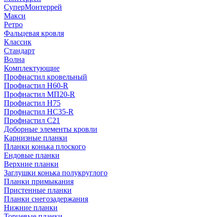
СуперМонтеррей
Макси
Ретро
Фальцевая кровля
Классик
Стандарт
Волна
Комплектующие
Профнастил кровельный
Профнастил Н60-R
Профнастил МП20-R
Профнастил Н75
Профнастил НС35-R
Профнастил С21
Доборные элементы кровли
Карнизные планки
Планки конька плоского
Ендовые планки
Верхние планки
Заглушки конька полукруглого
Планки примыкания
Пристенные планки
Планки снегозадержания
Нижние планки
Торцевые планки