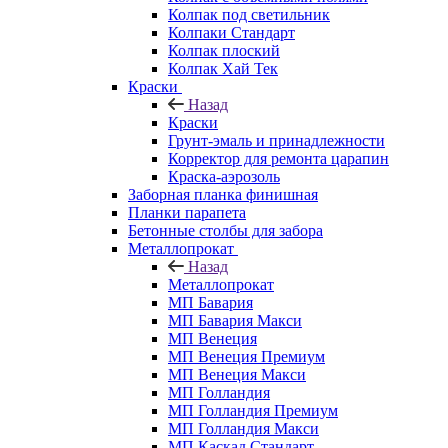
Колпак под светильник
Колпаки Стандарт
Колпак плоский
Колпак Хай Тек
Краски
Назад
Краски
Грунт-эмаль и принадлежности
Корректор для ремонта царапин
Краска-аэрозоль
Заборная планка финишная
Планки парапета
Бетонные столбы для забора
Металлопрокат
Назад
Металлопрокат
МП Бавария
МП Бавария Макси
МП Венеция
МП Венеция Премиум
МП Венеция Макси
МП Голландия
МП Голландия Премиум
МП Голландия Макси
МП Каскад Стандарт