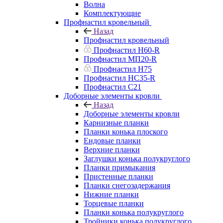
Волна
Комплектующие
Профнастил кровельный
Назад
Профнастил кровельный
Профнастил Н60-R
Профнастил МП20-R
Профнастил Н75
Профнастил НС35-R
Профнастил С21
Доборные элементы кровли
Назад
Доборные элементы кровли
Карнизные планки
Планки конька плоского
Ендовые планки
Верхние планки
Заглушки конька полукруглого
Планки примыкания
Пристенные планки
Планки снегозадержания
Нижние планки
Торцевые планки
Планки конька полукруглого
Тройники конька полукруглого