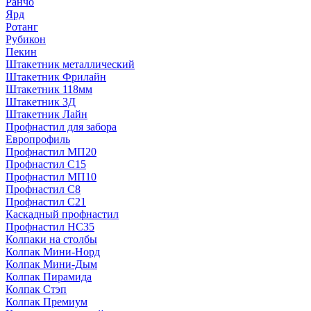
Ранчо
Ярд
Ротанг
Рубикон
Пекин
Штакетник металлический
Штакетник Фрилайн
Штакетник 118мм
Штакетник 3Д
Штакетник Лайн
Профнастил для забора
Европрофиль
Профнастил МП20
Профнастил C15
Профнастил МП10
Профнастил C8
Профнастил C21
Каскадный профнастил
Профнастил НС35
Колпаки на столбы
Колпак Мини-Норд
Колпак Мини-Дым
Колпак Пирамида
Колпак Стэп
Колпак Премиум