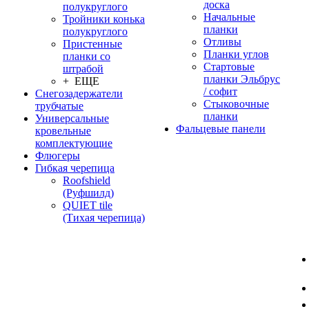
доска
полукруглого
Начальные
Тройники конька
планки
полукруглого
Отливы
Пристенные
Планки углов
планки со
Стартовые
штрабой
планки Эльбрус
+ ЕЩЕ
/ софит
Снегозадержатели
Стыковочные
трубчатые
планки
Универсальные
Фальцевые панели
кровельные
комплектующие
Флюгеры
Гибкая черепица
Roofshield
(Руфшилд)
QUIET tile
(Тихая черепица)