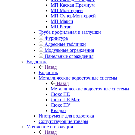
МП Каскад Премиум
МП Монтеррей
МП СуперМонтеррей
МП Макси
МП Ретро
Труба профильная и заглушки
Фурнитура
Адресные таблички
Модульные ограждения
Панельные ограждения
Водосток
Назад
Водосток
Металлические водосточные системы
Назад
Металлические водосточные системы
Люкс ПЕ
Люкс ПЕ Мат
Люкс ПУ
Квадро
Инструмент для водостока
Сопутствующие товары
Утепление и изоляция
Назад