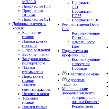
МП20-R
Профнастил
Профнастил Н75
С21
Профнастил
Профнастил
НС35-R
НС35
Профнастил С21
Профнастил С8
Доборные элементы
Реечные панели Decor
кровли
Line
Карнизные
Комплектующие
планки
Decor Line
Планки конька
Ламели Decor
плоского
Line
Ендовые планки
Подсистемы на
Верхние планки
профилях ГКЛ
Заглушки конька
Комплектующие
полукруглого
к профилю
Планки
Профиль
примыкания
Пластиковые окна
Пристенные
Адресные
планки
таблички
Планки
Металлические
снегозадержания
доборные элементы
Нижние планки
Завершающие
Торцевые
планки Бревно /
планки
Корабельная
Планки конька