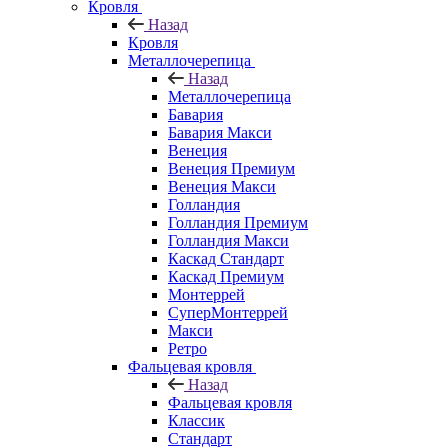
Кровля
Назад
Кровля
Металлочерепица
Назад
Металлочерепица
Бавария
Бавария Макси
Венеция
Венеция Премиум
Венеция Макси
Голландия
Голландия Премиум
Голландия Макси
Каскад Стандарт
Каскад Премиум
Монтеррей
СуперМонтеррей
Макси
Ретро
Фальцевая кровля
Назад
Фальцевая кровля
Классик
Стандарт