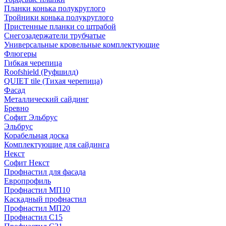
Планки конька полукруглого
Тройники конька полукруглого
Пристенные планки со штрабой
Снегозадержатели трубчатые
Универсальные кровельные комплектующие
Флюгеры
Гибкая черепица
Roofshield (Руфшилд)
QUIET tile (Тихая черепица)
Фасад
Металлический сайдинг
Бревно
Софит Эльбрус
Эльбрус
Корабельная доска
Комплектующие для сайдинга
Некст
Софит Некст
Профнастил для фасада
Европрофиль
Профнастил МП10
Каскадный профнастил
Профнастил МП20
Профнастил С15