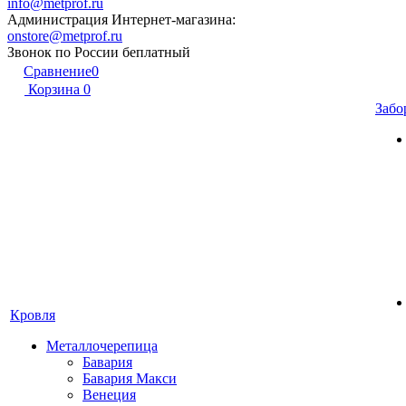
info@metprof.ru
Администрация Интернет-магазина:
onstore@metprof.ru
Звонок по России беплатный
Сравнение
0
Корзина
0
Забо
Кровля
Металлочерепица
Бавария
Бавария Макси
Венеция