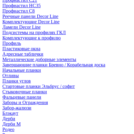
Профнастил С21
Профнастил НС35
Профнастил С8
Реечные панели Decor Line
Комплектующие Decor Line
Ламели Decor Line
Подсистемы на профилях ГКЛ
Комплектующие к профилю
Профиль
Пластиковые окна
Адресные таблички
Металлические доборные элементы
Завершающие планки Бревно / Корабельная доска
Начальные планки
Отливы
Планки углов
Стартовые планки Эльбрус / софит
Стыковочные планки
Фальцевые панели
Заборы и Ограждения
Забор-жалюзи
Блэкаут
Дерби
Дерби M
Родео