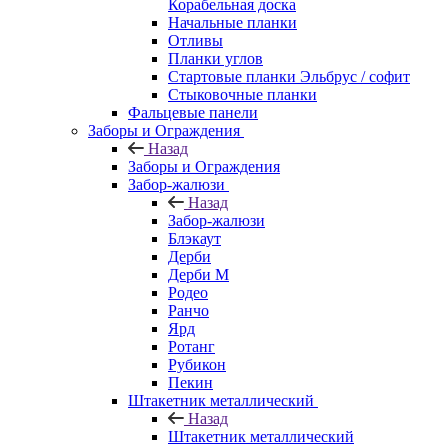
Корабельная доска
Начальные планки
Отливы
Планки углов
Стартовые планки Эльбрус / софит
Стыковочные планки
Фальцевые панели
Заборы и Ограждения
Назад
Заборы и Ограждения
Забор-жалюзи
Назад
Забор-жалюзи
Блэкаут
Дерби
Дерби M
Родео
Ранчо
Ярд
Ротанг
Рубикон
Пекин
Штакетник металлический
Назад
Штакетник металлический