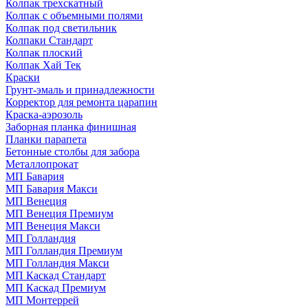
Колпак трехскатный
Колпак с объемными полями
Колпак под светильник
Колпаки Стандарт
Колпак плоский
Колпак Хай Тек
Краски
Грунт-эмаль и принадлежности
Корректор для ремонта царапин
Краска-аэрозоль
Заборная планка финишная
Планки парапета
Бетонные столбы для забора
Металлопрокат
МП Бавария
МП Бавария Макси
МП Венеция
МП Венеция Премиум
МП Венеция Макси
МП Голландия
МП Голландия Премиум
МП Голландия Макси
МП Каскад Стандарт
МП Каскад Премиум
МП Монтеррей