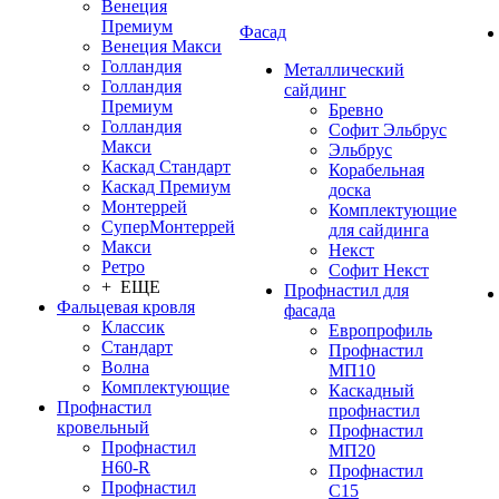
Венеция
Премиум
Фасад
Венеция Макси
Голландия
Металлический
Голландия
сайдинг
Премиум
Бревно
Голландия
Софит Эльбрус
Макси
Эльбрус
Каскад Стандарт
Корабельная
Каскад Премиум
доска
Монтеррей
Комплектующие
СуперМонтеррей
для сайдинга
Макси
Некст
Ретро
Софит Некст
+ ЕЩЕ
Профнастил для
Фальцевая кровля
фасада
Классик
Европрофиль
Стандарт
Профнастил
Волна
МП10
Комплектующие
Каскадный
Профнастил
профнастил
кровельный
Профнастил
Профнастил
МП20
Н60-R
Профнастил
Профнастил
С15