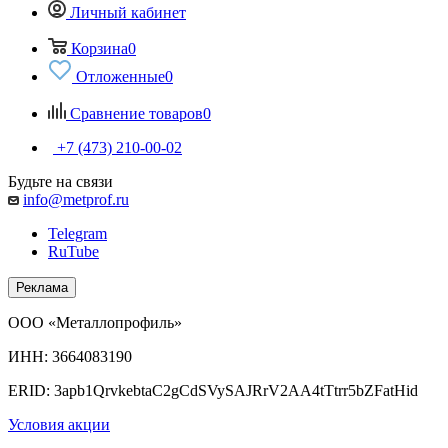
Личный кабинет
Корзина
0
Отложенные
0
Сравнение товаров
0
+7 (473) 210-00-02
Будьте на связи
info@metprof.ru
Telegram
RuTube
Реклама
ООО «Металлопрофиль»
ИНН: 3664083190
ERID: 3apb1QrvkebtaC2gCdSVySAJRrV2AA4tTtrr5bZFatHid
Условия акции