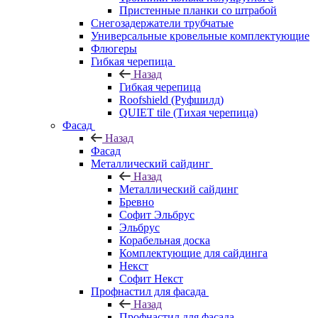
Пристенные планки со штрабой
Снегозадержатели трубчатые
Универсальные кровельные комплектующие
Флюгеры
Гибкая черепица
Назад
Гибкая черепица
Roofshield (Руфшилд)
QUIET tile (Тихая черепица)
Фасад
Назад
Фасад
Металлический сайдинг
Назад
Металлический сайдинг
Бревно
Софит Эльбрус
Эльбрус
Корабельная доска
Комплектующие для сайдинга
Некст
Софит Некст
Профнастил для фасада
Назад
Профнастил для фасада